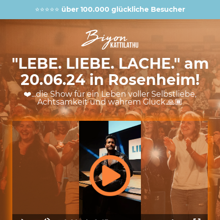
⭐⭐⭐⭐⭐
über 100.000 glückliche Besucher
"LEBE. LIEBE. LACHE." am
20.06.24 in Rosenheim!
❤️...die Show für ein Leben voller Selbstliebe,
Achtsamkeit und wahrem Glück.🙏🏾