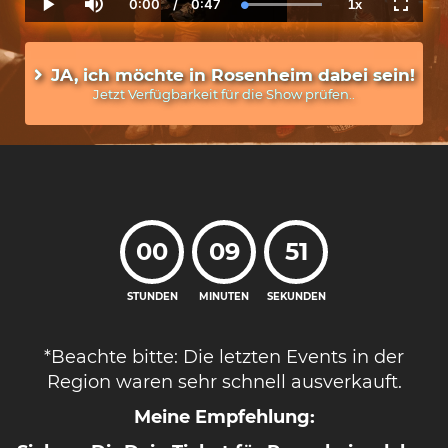
0:00
/
0:47
1x
Current
Duration
Loaded
:
Play
Mute
Playback
Fullscr
Time
100.00%
Rate
JA, ich möchte in Rosenheim dabei sein!
Jetzt Verfügbarkeit für die Show prüfen..
00
09
50
STUNDEN
MINUTEN
SEKUNDEN
*Beachte bitte: Die letzten Events in der
Region waren sehr schnell ausverkauft.
Meine Empfehlung: