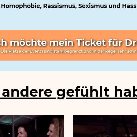
für Homophobie, Rassismus, Sexismus und Hass
ich möchte mein Ticket für D
 Die Plätze der Events sind stark begrenzt und in der Regel sehr schn
andere gefühlt hab