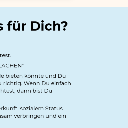
s für Dich?
est.
 LACHEN".
lle bieten könnte und Du
au richtig. Wenn Du einfach
htest, dann bist Du
rkunft, sozialem Status
insam verbringen und ein