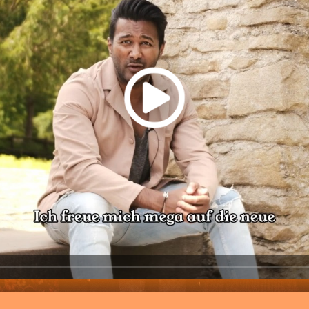
aded
:
76%