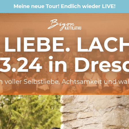
Meine neue Tour! Endlich wieder LIVE!
 LIEBE. LAC
03.24 in Dre
ben voller Selbstliebe, Achtsamkeit und w