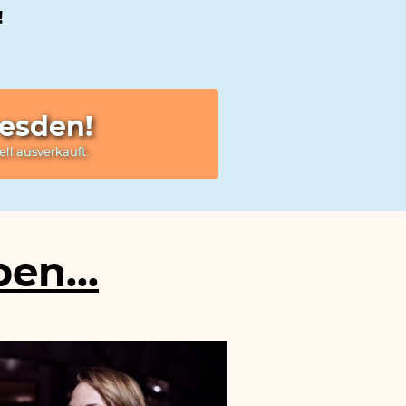
!
resden!
ell ausverkauft.
en...