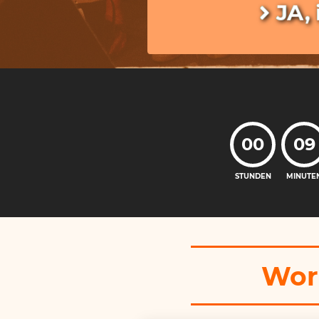
JA,
00
09
STUNDEN
MINUTE
Wora