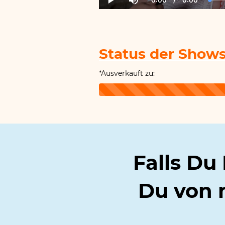
0:00
/
0:00
Current
Duration
Load
Play
Mute
Time
0.00
Status der Shows
*Ausverkauft zu:
Falls Du 
Du
von 