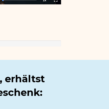
1x
tion
Loaded
:
Playback
Fullscreen
0.00%
Rate
, erhältst
eschenk: