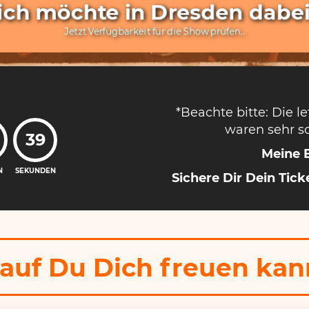
 ich möchte in Dresden dabei
Jetzt Verfügbarkeit für die Show prüfen..
*Beachte bitte: Die l
waren sehr sc
37
Meine 
N
SEKUNDEN
Sichere Dir Dein Tick
uf Du Dich freuen kann