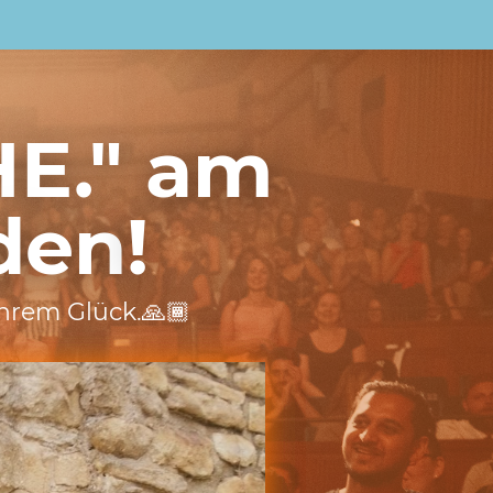
HE." am
sden
!
ahrem Glück.🙏🏾