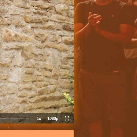
1x
1080p
Playback
Quality
Fullscreen
Rate