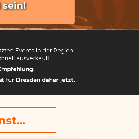
 sein!
etzten Events in der Region
hnell ausverkauft.
Empfehlung:
et für Dresden daher jetzt.
st...