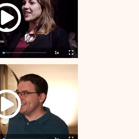
1x
tion
Loaded
:
Playback
Fullscreen
0.00%
Rate