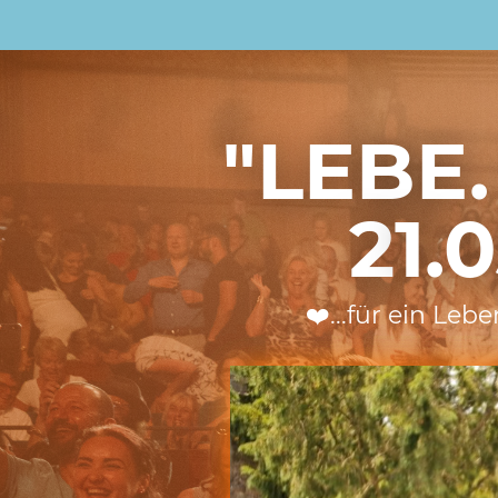
"LEBE.
2
1.
❤️...für ein Le