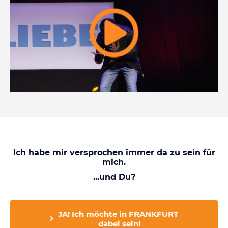
Ich habe mir versprochen i
mmer da zu sein für
mich.
...und Du?
JA! Ich möchte in FRANKFURT

 dabei sein!