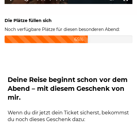
Current
Duration
Loaded
:
Play
Mute
Playback
Fulls
Time
0.00%
Rate
Die Plätze füllen sich
Noch verfügbare Plätze für diesen besonderen Abend:
65%
Deine Reise beginnt schon vor dem
Abend – mit diesem Geschenk von
mir.
Wenn du dir jetzt dein Ticket sicherst, bekommst
du noch dieses Geschenk dazu: