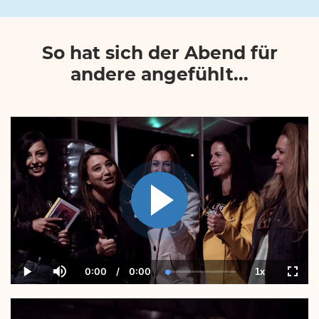
So hat sich der Abend für
andere angefühlt...
0:00
/
0:00
1x
Current
Duration
Loaded
:
Play
Mute
Playback
Fulls
Time
0.00%
Rate