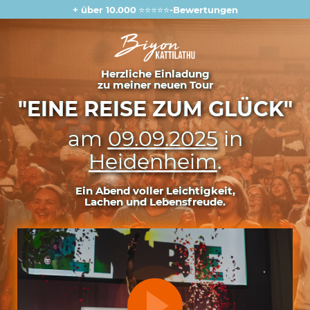
+ über 10.000
⭐⭐⭐⭐⭐
-Bewertungen
Herzliche Einladung
zu meiner neuen Tour
"EINE REISE ZUM GLÜCK"
am
09.09.2025
in
Heidenheim
.
Ein Abend voller Leichtigkeit,
Lachen und Lebensfreude.