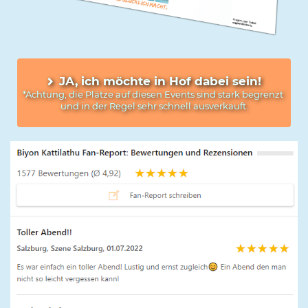
JA, ich möchte in Hof dabei sein!
*Achtung, die Plätze auf diesen Events sind stark begrenzt 
und in der Regel sehr schnell ausverkauft.