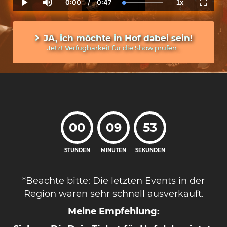
0:00
/
0:47
1x
Current
Duration
Loaded
:
Play
Mute
Playback
Fullscr
Time
100.00%
Rate
JA, ich möchte in Hof dabei sein!
Jetzt Verfügbarkeit für die Show prüfen..
00
09
52
STUNDEN
MINUTEN
SEKUNDEN
*Beachte bitte: Die letzten Events in der
Region waren sehr schnell ausverkauft.
Meine Empfehlung: