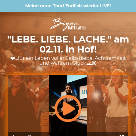
Meine neue Tour! Endlich wieder LIVE!
"LEBE. LIEBE. LACHE." am
02.11. in Hof!
❤️...für ein Leben voller Selbstliebe, Achtsamkeit
und wahrem Glück.🙏🏾