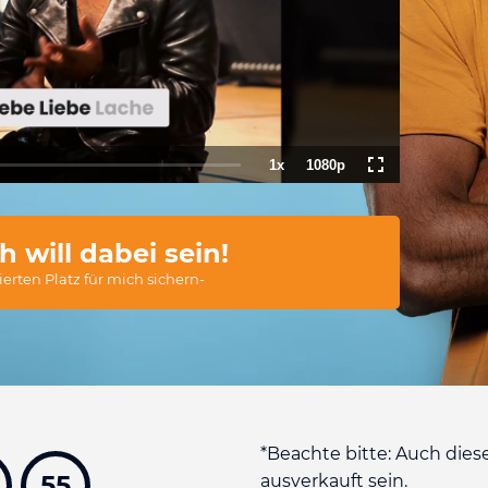
1x
1080p
n
aded
:
Playback
Quality
Fullscreen
07%
Rate
ch will dabei sein!
ierten Platz für mich sichern-
*Beachte bitte: Auch dies
53
ausverkauft sein.