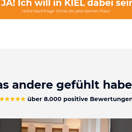
JA! Ich will in KIEL dabei sei
Hohe Nachfrage: Sicher dir jetzt deinen Platz!
s andere gefühlt haben
★★★★★
über 8.000 positive Bewertunge