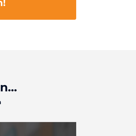
n!
...
n