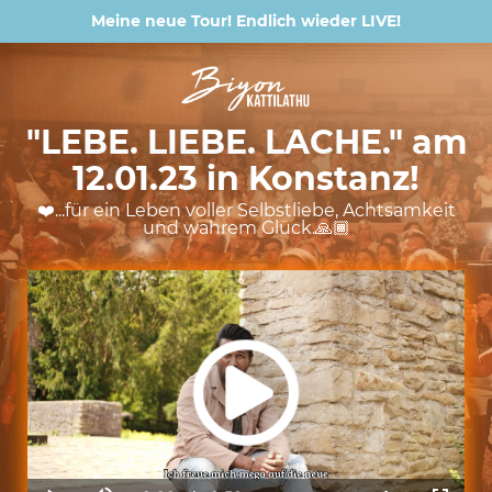
Meine neue Tour! Endlich wieder LIVE!
"LEBE. LIEBE. LACHE." am
12.01.23 in Konstanz!
❤️...für ein Leben voller Selbstliebe, Achtsamkeit
und wahrem Glück.🙏🏾