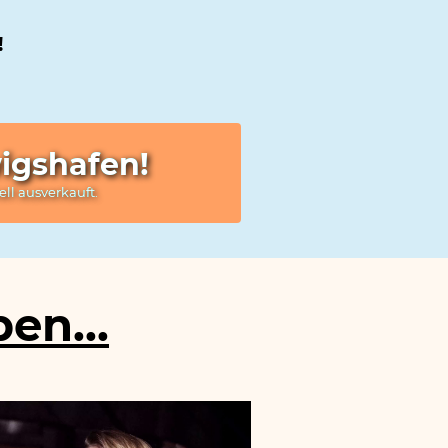
!
wigshafen!
ell ausverkauft.
en...