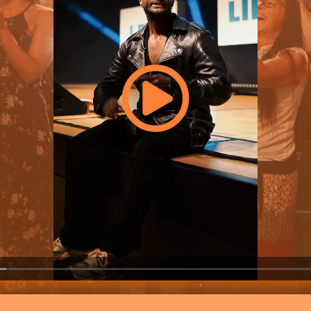
Loaded
:
5.49%