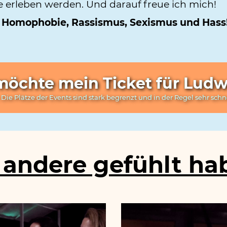
ie erleben werden. Und darauf freue ich mich!
für Homophobie, Rassismus, Sexismus und Hass
 möchte mein Ticket für Lud
 Die Plätze der Events sind stark begrenzt und in der Regel sehr schn
andere gefühlt hab