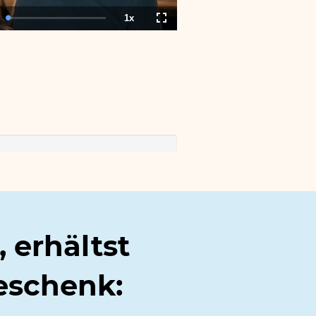
1x
tion
Loaded
:
Playback
Fullscreen
0.00%
Rate
, erhältst
eschenk: