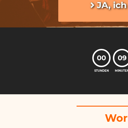
JA, ic
00
09
STUNDEN
MINUTE
Wora