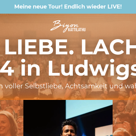
Meine neue Tour! Endlich wieder LIVE!
 LIEBE. LAC
24 in Ludwig
ben voller Selbstliebe, Achtsamkeit und w