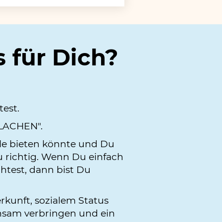
s für Dich?
est.
 LACHEN".
lle bieten könnte und Du
au richtig. Wenn Du einfach
htest, dann bist Du
rkunft, sozialem Status
insam verbringen und ein