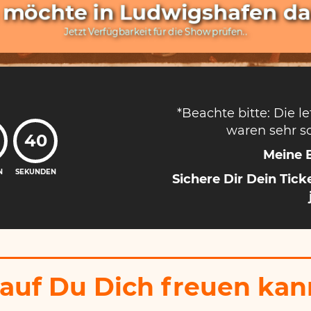
h möchte in Ludwigshafen dab
Jetzt Verfügbarkeit für die Show prüfen..
*Beachte bitte: Die l
waren sehr sc
38
Meine 
N
SEKUNDEN
Sichere Dir Dein Tic
uf Du Dich freuen kann