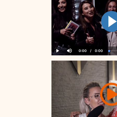
0:00
/
0:00
Current
Duration
Load
Play
Mute
Time
0.00