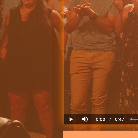
0:00
/
0:47
Current
Duration
Play
Mute
Time