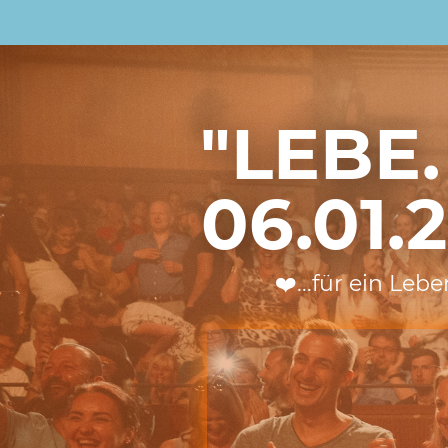
"LEBE.
06.01.
❤️...für ein Le