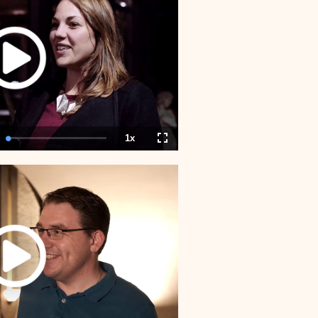
1x
tion
Loaded
:
Playback
Fullscreen
0.00%
Rate