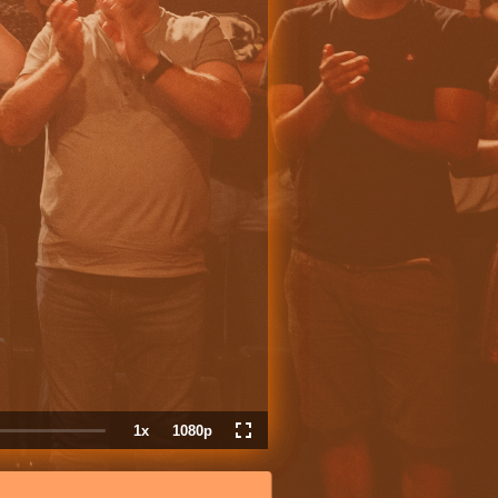
1x
1080p
Playback
Quality
Fullscreen
Rate