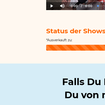
0:00
/
0:00
Current
Duration
Load
Play
Mute
Time
0.00
Status der Shows
*Ausverkauft zu:
Falls Du 
Du
von 