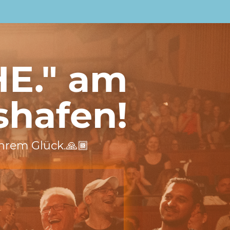
HE." am
shafen!
ahrem Glück.🙏🏾