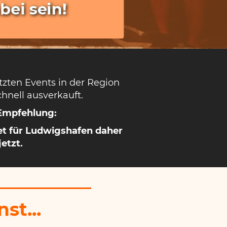
ei sein!
etzten Events in der Region
hnell ausverkauft.
Empfehlung:
ket für Ludwigshafen daher
jetzt.
st...