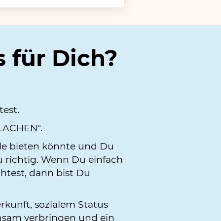
s für Dich?
est.
 LACHEN".
lle bieten könnte und Du
au richtig. Wenn Du einfach
htest, dann bist Du
rkunft, sozialem Status
insam verbringen und ein