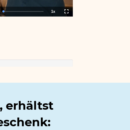
1x
tion
Loaded
:
Playback
Fullscreen
0.00%
Rate
, erhältst
eschenk: