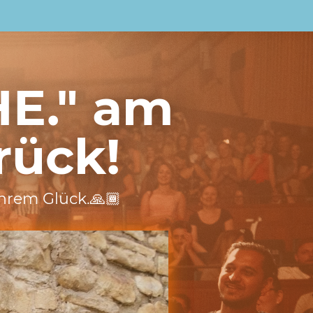
HE." am
rück!
ahrem Glück.🙏🏾