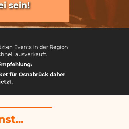
i sein!
etzten Events in der Region
hnell ausverkauft.
Empfehlung:
cket für Osnabrück daher
jetzt.
st...