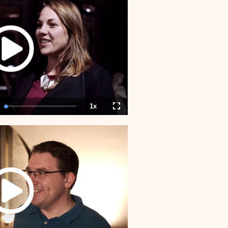
1x
tion
Loaded
:
Playback
Fullscreen
0.00%
Rate