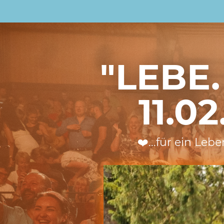
"LEBE.
11.0
❤️...für ein Le