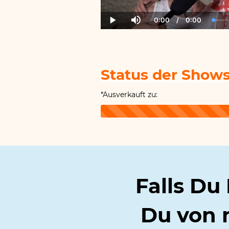
0:00
/
0:00
Current
Duration
Load
Play
Mute
Time
0.00
Status der Shows
*Ausverkauft zu:
Falls Du 
Du
von 