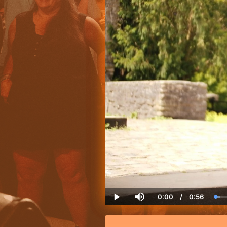
0:00
/
0:56
Current
Duration
Lo
Play
Mute
Time
1.