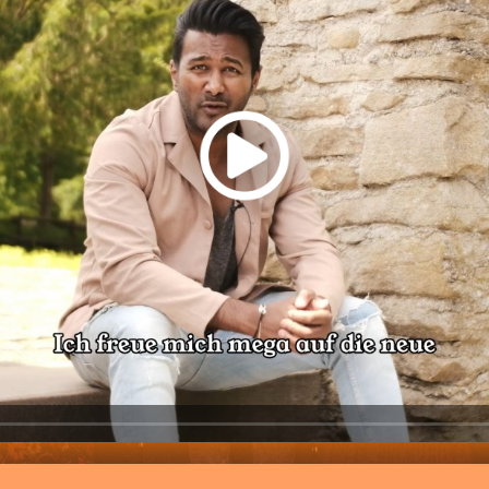
aded
:
76%