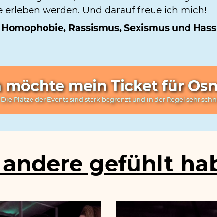
ie erleben werden. Und darauf freue ich mich!
für Homophobie, Rassismus, Sexismus und Hass
h möchte mein Ticket für Os
 Die Plätze der Events sind stark begrenzt und in der Regel sehr schn
andere gefühlt hab