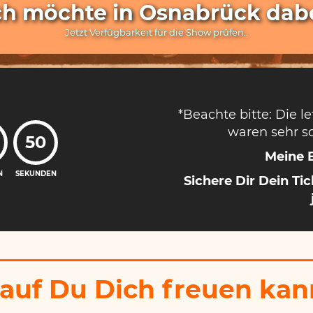
ch möchte in Osnabrück dabe
Jetzt Verfügbarkeit für die Show prüfen..
*Beachte bitte: Die l
waren sehr sc
48
Meine 
N
SEKUNDEN
Sichere Dir Dein Ti
uf Du Dich freuen kann