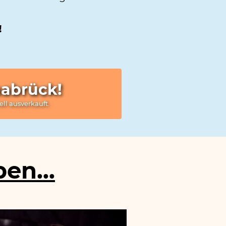
!
nabrück!
ell ausverkauft.
en...