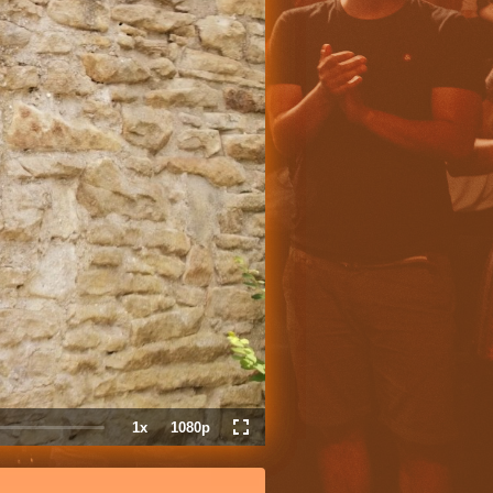
1x
1080p
Playback
Quality
Fullscreen
Rate