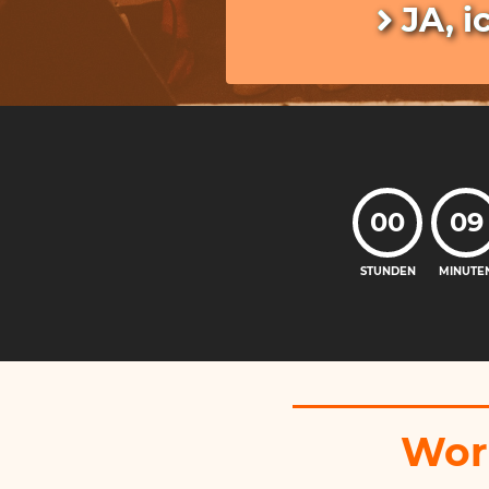
JA, i
00
09
STUNDEN
MINUTE
Wora