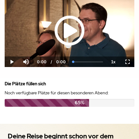
0:00
/
0:00
1x
Current
Duration
Loaded
:
Play
Mute
Playback
Fulls
Time
0.00%
Rate
Die Plätze füllen sich
Noch verfügbare Plätze für diesen besonderen Abend:
65%
Deine Reise beginnt schon vor dem