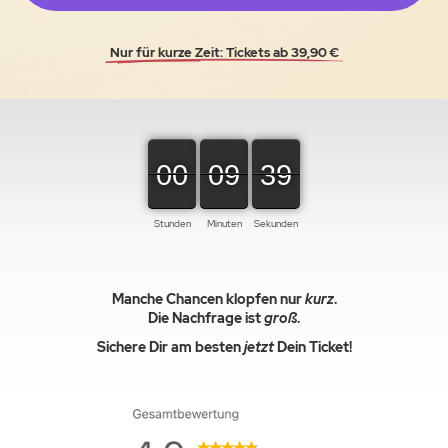
Nur für kurze Zeit: Tickets ab 39,90 €
00
00
00
09
09
09
37
38
38
Stunden
Minuten
Sekunden
Manche Chancen klopfen nur
kurz
.
Die Nachfrage ist
groß
.
Sichere Dir am besten
jetzt
Dein Ticket!