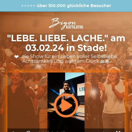
⭐⭐⭐⭐⭐
über 100.000 glückliche Besucher
"LEBE. LIEBE. LACHE." am
03.02.24 in Stade!
❤️...die Show für ein Leben voller Selbstliebe,
Achtsamkeit und wahrem Glück.🙏🏾