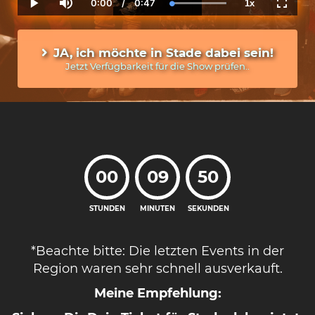
0:00
/
0:47
1x
Current
Duration
Loaded
:
Play
Mute
Playback
Fullscr
Time
100.00%
Rate
JA, ich möchte in Stade dabei sein!
Jetzt Verfügbarkeit für die Show prüfen..
00
09
49
STUNDEN
MINUTEN
SEKUNDEN
*Beachte bitte: Die letzten Events in der
Region waren sehr schnell ausverkauft.
Meine Empfehlung: