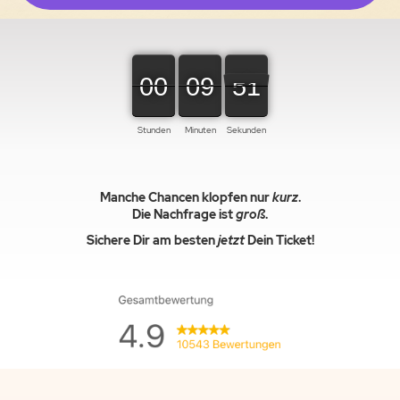
00
00
00
09
09
09
49
50
50
Stunden
Minuten
Sekunden
Manche Chancen klopfen nur
kurz
.
Die Nachfrage ist
groß
.
Sichere Dir am besten
jetzt
Dein Ticket!