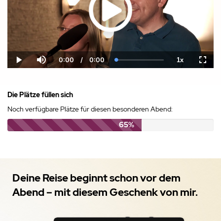
0:00
/
0:00
1x
Current
Duration
Loaded
:
Play
Mute
Playback
Fulls
Time
0.00%
Rate
Die Plätze füllen sich
Noch verfügbare Plätze für diesen besonderen Abend:
65%
Deine Reise beginnt schon vor dem
Abend – mit diesem Geschenk von mir.