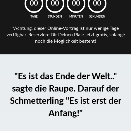
00
00
00
00
TAGE
STUNDEN
MINUTEN
SEKUNDEN
*Achtung, dieser Online-Vortrag ist nur wenige Tage
verfügbar.
Reserviere Dir Deinen Platz jetzt gratis, solange
noch die Möglichkeit besteht!
"Es ist das Ende der Welt.."
sagte die Raupe.
Darauf der
Schmetterling
"Es ist erst der
Anfang!"