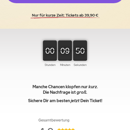
Nur für kurze Zeit: Tickets ab 39,90 €
00
00
00
09
09
09
49
49
50
Stunden
Minuten
Sekunden
Manche Chancen klopfen nur
kurz
.
Die Nachfrage ist
groß
.
Sichere Dir am besten
jetzt
Dein Ticket!