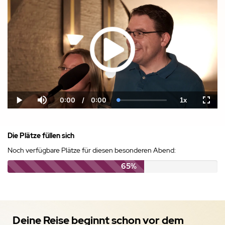
0:00
/
0:00
1x
Current
Duration
Loaded
:
Play
Mute
Playback
Fulls
Time
0.00%
Rate
Die Plätze füllen sich
Noch verfügbare Plätze für diesen besonderen Abend:
65%
Deine Reise beginnt schon vor dem